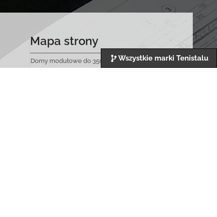
Mapa strony
Wszystkie marki Tenistalu
Domy modułowe do 35m2
Domy modułowe do 70m2
Zostań Przedstawicielem
Kontakt
Polityka prywatności
n