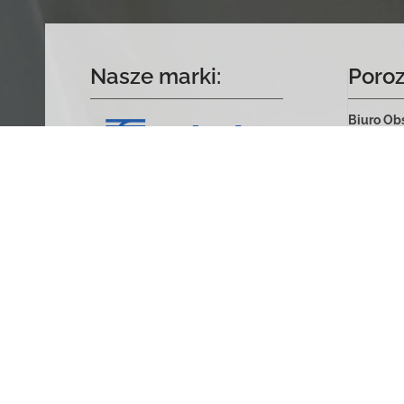
Nasze marki:
Poro
Biuro Obs
Domachow
Dojazd (l
+48 797 5
kontakt@
Vertreter
info@ipv
+49 016 
Vertreter
office@art
+43 676 