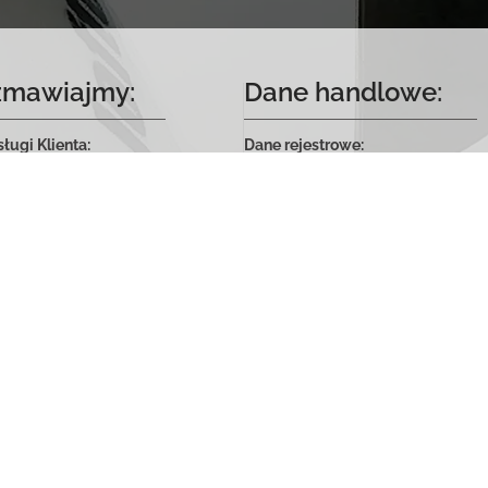
zmawiajmy:
Dane handlowe:
ługi Klienta:
Dane rejestrowe:
o 19, 83-041 Mierzeszyn
Tenistal Sp. z o.o.
ink do Mapy Google)
ul. Leszka Białego 21
80-353 Gdańsk,
91 233
NIP 584 273 45 09
loftowedomy.pl
Adres korespondencji i dostaw:
Domachowo 19, 83-041 Mierzeszy
 für Deutschland
-maritime.de
090 822 930
 für Österreich
live.at
7656569