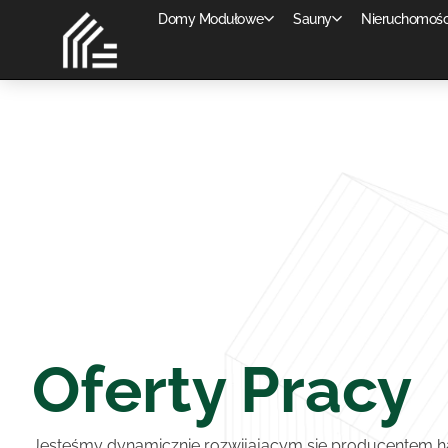
Domy Modułowe
Sauny
Nieruchomośc
Oferty Pracy
Jesteśmy dynamicznie rozwijającym się producentem h