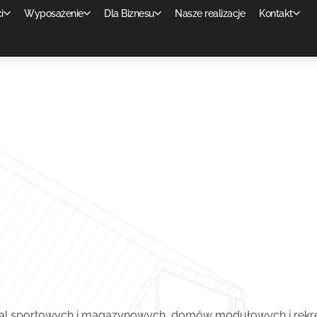
i
Wyposażenie
Dla Biznesu
Nasze realizacje
Kontakt
al sportowych i magazynowych, domów modułowych i rekrea