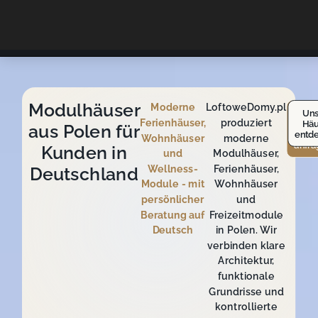
Modulhäuser
Moderne
LoftoweDomy.pl
Bera
Uns
Ferienhäuser,
produziert
Häu
au
aus Polen für
entd
Deut
Wohnhäuser
moderne
anfra
Kunden in
und
Modulhäuser,
Wellness-
Ferienhäuser,
Deutschland
Module - mit
Wohnhäuser
persönlicher
und
Beratung auf
Freizeitmodule
Deutsch
in Polen. Wir
verbinden klare
Architektur,
funktionale
Grundrisse und
kontrollierte