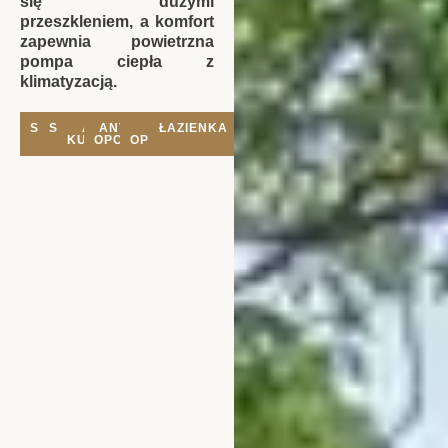
się dużymi
przeszkleniem, a komfort
zapewnia powietrzna
pompa ciepła z
klimatyzacją.
SYPIALNIA
SYPIALNIA
ANEKS
ANTRESOLA
TARAS
ŁAZIENKA
1
KUCHENNY
2
OPCJONALNA
OPCJONALNY