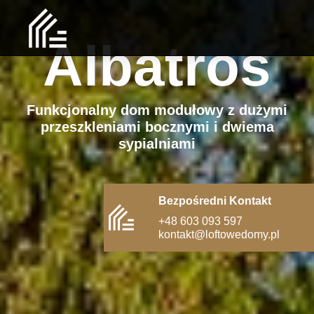
Albatros
Funkcjonalny dom modułowy z dużymi
przeszkleniami bocznymi i dwiema
sypialniami
Bezpośredni Kontakt
+48 603 093 597
kontakt@loftowedomy.pl